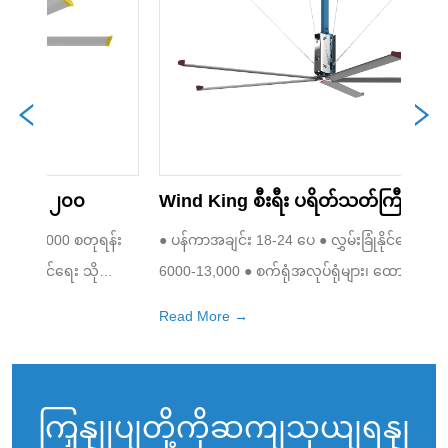
Wind King စီးရီး ပရိတ်သတ်ကြီး
အမြဲ
ပန်က
န်း
● ပန်ကာအချင်း 18-24 ပေ ● လွှမ်းခြုံနိုင်သော စတုရန်းပေ 
●သမား
လှောင်
6000-13,000 ● စက်ရုံအလုပ်ရုံများ၊ ထောက်ပံ့ပို့ဆောင်
လေထုအသ
ရာ
ရေး ဂိုဒေါင်၊ စျေးဝယ်စင်တာများ၊ အားကစားနှင့် ကြံ့ခိုင်
နူးညံ
Read More →
Read
စသည်
ရေးနေရာများ၊ စားသောက်ခန်းမများ၊ မွေးမြူရေးစင်တာ
သိသိ
များ စသည်တို့အတွက် အသုံးပြုနိုင်ပါသည်
သောပရိ
ထက်သ
ကြှနျုပျတို့ကိုဆကျသှယျရနျ
●ခိုင