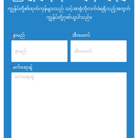
မော်တာ
ကျွန်ုပ်တို့၏ထုတ်ကုန်များသည် သင့်အာရုံကိုလက်ခံရရှိသည့်အတွက်
- တိတ
ကျွန်ုပ်တို့ဂုဏ်ယူပါသည်။
ထူးခြ
*
နာမည်
*
အီးမေးလ်
*
မက်ဆေ့ချ်