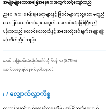
ယခင်-
အမြဲတမ်းသံလိုက်ဒေါင်လိုက်ပန်ကာ (0.75kw)
နောက်တစ်ခု:
ရပ်နေစက်မှုဝါသနာရှင်
/ / လျှောက်လွှာကိစ္စ