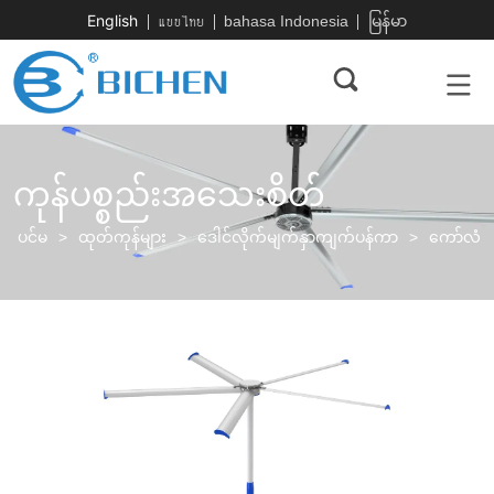
English
แบบไทย
bahasa Indonesia
မြန်မာ
ကုန်ပစ္စည်းအသေးစိတ်
ပင်မ
>
ထုတ်ကုန်များ
>
ဒေါင်လိုက်မျက်နှာကျက်ပန်ကာ
>
ကော်လံ -