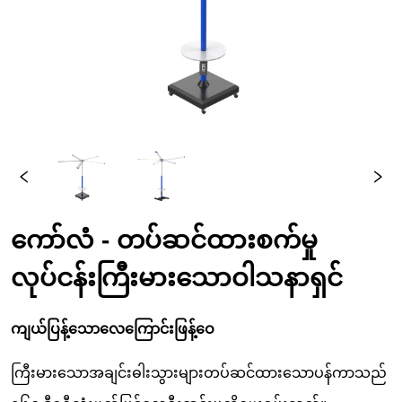
ကော်လံ - တပ်ဆင်ထားစက်မှု
လုပ်ငန်းကြီးမားသောဝါသနာရှင်